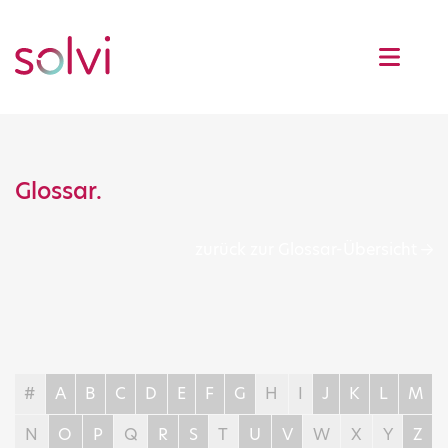
Glossar.
zurück zur Glossar-Übersicht
#
A
B
C
D
E
F
G
H
I
J
K
L
M
N
O
P
Q
R
S
T
U
V
W
X
Y
Z