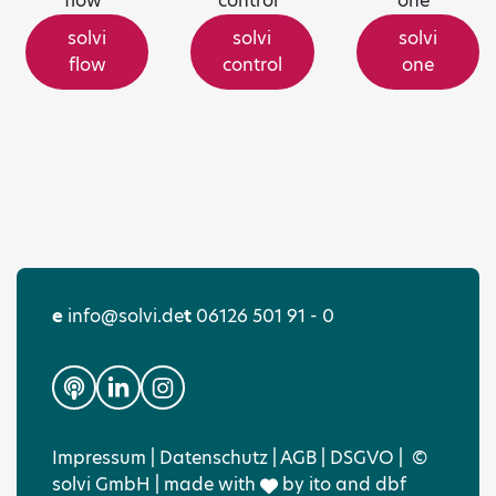
solvi
solvi
solvi
flow
control
one
e
info@solvi.de
t
06126 501 91 - 0
Impressum
|
Datenschutz
|
AGB
|
DSGVO
|
©
solvi GmbH | made with
by
ito
and
dbf