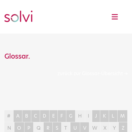
Glossar.
zurück zur Glossar-Übersicht
#
A
B
C
D
E
F
G
H
I
J
K
L
M
N
O
P
Q
R
S
T
U
V
W
X
Y
Z