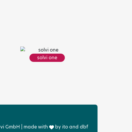
solvi one
lvi GmbH | made with
by
ito
and
dbf