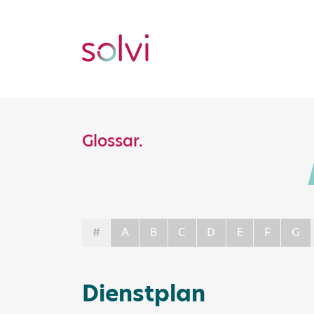
Glossar.
#
A
B
C
D
E
F
G
Dienstplan