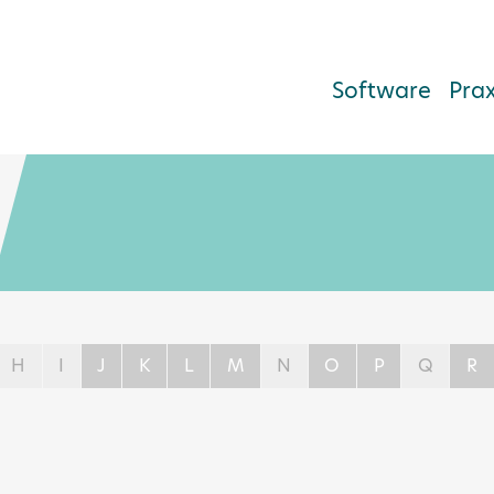
Software
Pra
H
I
J
K
L
M
N
O
P
Q
R