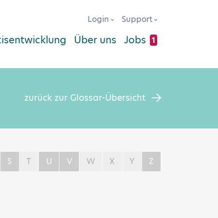
Login
Support
xisentwicklung
Über uns
Jobs
1
zurück zur Glossar-Übersicht
S
T
U
V
W
X
Y
Z