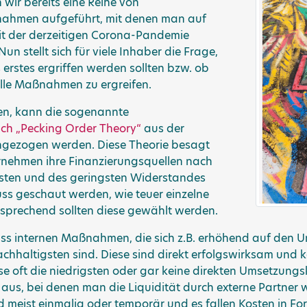
wir bereits eine Reihe von
nahmen aufgeführt, mit denen man auf
it der derzeitigen Corona-Pandemie
n stellt sich für viele Inhaber die Frage,
rstes ergriffen werden sollten bzw. ob
alle Maßnahmen zu ergreifen.
en, kann die sogenannte
ch „Pecking Order Theory“
aus der
angezogen werden. Diese Theorie besagt
nehmen ihre Finanzierungsquellen nach
osten und des geringsten Widerstandes
 muss geschaut werden, wie teuer einzelne
rechend sollten diese gewählt werden.
dass internen Maßnahmen, die sich z.B. erhöhend auf den 
achhaltigsten sind. Diese sind direkt erfolgswirksam und 
se oft die niedrigsten oder gar keine direkten Umsetzungs
us, bei denen man die Liquidität durch externe Partner 
meist einmalig oder temporär und es fallen Kosten in Fo