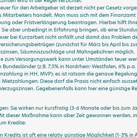
nsen wird in der Regel verzichtet.
uer für den Arbeitgeber ist derzeit nicht per Gesetz vorg
es Mitarbeiters handelt. Man muss sich mit dem Finanzamt 
bung oder Fristverlängerung beantragen. Hierbei hilft Ih
n Sie aber unbedingt in Erfahrung bringen, ob eine Stundu
euer bei Kurzarbeit nicht anfällt und damit das Problem de
rsicherungsbeiträgen (zunächst für März bis April bis zur
gszinsen, Säumniszuschläge und Mahngebühren möglich.
ge zum Versorgungswerk kann unter Umständen teuer werde
 Bundesländer (z.B. 7,5% in Nordrhein-Westfalen, 6% p.a. 
enzahlung in HH, MVP); es ist ratsam die genaue Regelun
ietzahlungen: Diese darf die Praxis nicht einfach aussetz
 Verzugszinsen. Gegebenenfalls kann hier eine günstige R
gen: Sie wirken nur kurzfristig (3-6 Monate oder bis zum
. Mit dieser Maßnahme kann aber Zeit gewonnen werden, i
um Kredite:
Kredits ist oft eine relativ günstige Möglichkeit (1-3% i