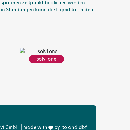
 späteren Zeitpunkt beglichen werden.
 von Stundungen kann die Liquidität in den
solvi one
lvi GmbH | made with
by
ito
and
dbf