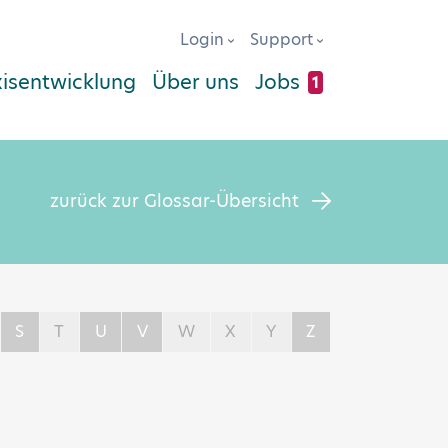
Login
Support
xisentwicklung
Über uns
Jobs
1
zurück zur Glossar-Übersicht
S
T
U
V
W
X
Y
Z