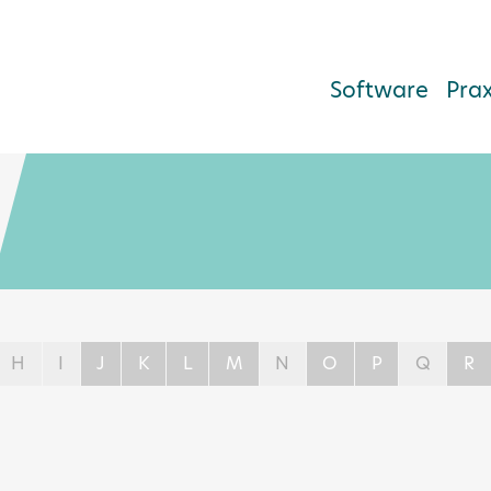
Software
Pra
H
I
J
K
L
M
N
O
P
Q
R