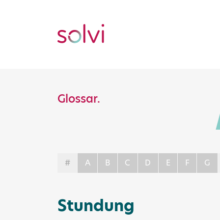
Glossar.
#
A
B
C
D
E
F
G
Stundung