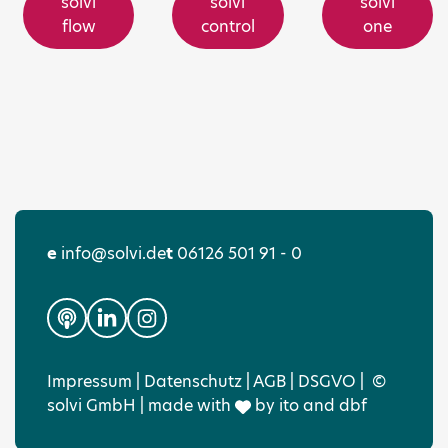
solvi
solvi
solvi
flow
control
one
e
info@solvi.de
t
06126 501 91 - 0
Impressum
|
Datenschutz
|
AGB
|
DSGVO
|
©
solvi GmbH | made with
by
ito
and
dbf