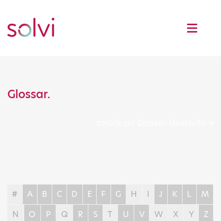
Glossar.
zurück zur Glossar-Übersicht
#
A
B
C
D
E
F
G
H
I
J
K
L
M
N
O
P
Q
R
S
T
U
V
W
X
Y
Z