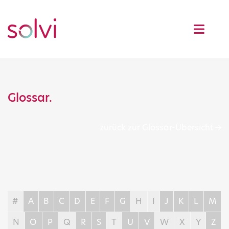
Glossar.
zurück zur Glossar-Übersicht
#
A
B
C
D
E
F
G
H
I
J
K
L
M
N
O
P
Q
R
S
T
U
V
W
X
Y
Z