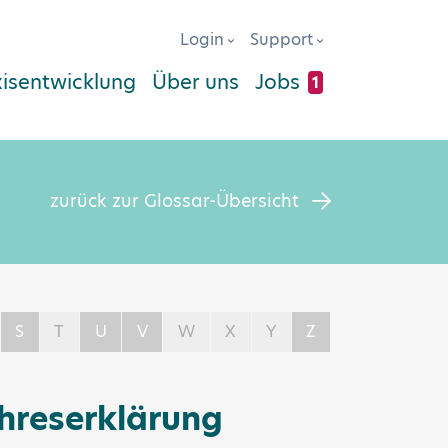
Login
Support
xisentwicklung
Über uns
Jobs
1
zurück zur Glossar-Übersicht
S
T
U
V
W
X
Y
Z
hreserklärung