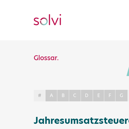
Glossar.
#
A
B
C
D
E
F
G
Jahresumsatzsteuer