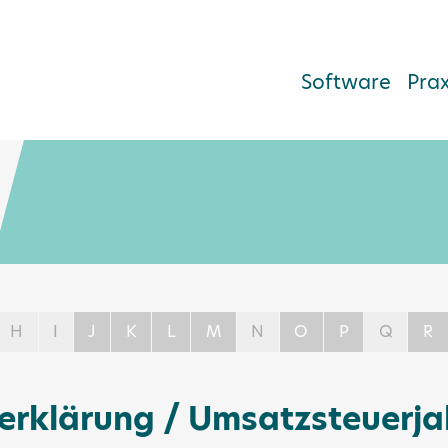
Software
Pra
H
I
J
K
L
M
N
O
P
Q
R
erklärung / Umsatzsteuerja