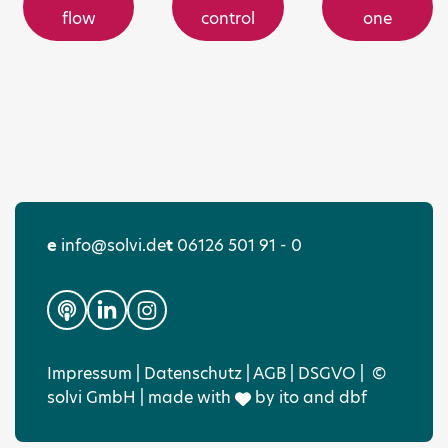
flow
control
one
e
info@solvi.de
t
06126 501 91 - 0
Impressum
|
Datenschutz
|
AGB
|
DSGVO
|
©
solvi GmbH | made with
by
ito
and
dbf