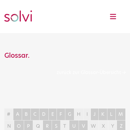
Glossar.
zurück zur Glossar-Übersicht
#
A
B
C
D
E
F
G
H
I
J
K
L
M
N
O
P
Q
R
S
T
U
V
W
X
Y
Z